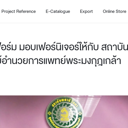
Project Reference
E-Catalogue
Export
Online Store
อร์ม มอบเฟอร์นิเจอร์ให้กับ สถาบั
นย์อำนวยการแพทย์พระมงกุฎเกล้า
Home
Working Design Solution
Kitche
บริการ
New!
Custom
Living room
Kitchens
สไตล์
Dining room
Kitchen 
Bedroom
Barstool
Wordrobe
Trolley