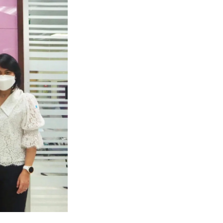
Wardrobe
Partition & Sliding Door