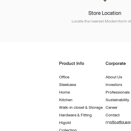
Store Location
Locate the nearest Modernform st
Product Info
Corporate
Office
About Us
Steelcase
Investors
Home
Professionals
Kitchen
Sustainability
Walk-in closet & Storage
Career
Hardware & Fitting
Contact
Higold
การร้องเรียนและ
Collection