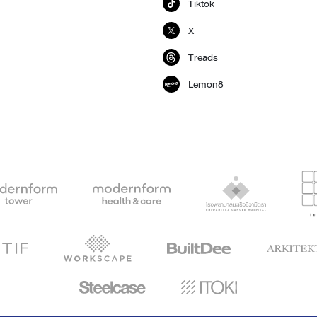
Tiktok
X
Treads
Lemon8