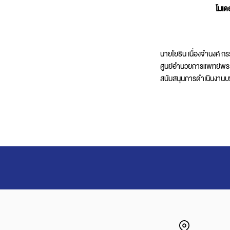
Architectural Hardware
Kitchen Pull Out Basket
โมเด
Surfacing and Flooring Material
Kitchen Corner Basket
Fire-rated & Decorative Doors
Kitchen Wall Cabinet
Elevator Decoration
Kitchen Base Unit Baske
นายโยธิน เนื่องจำนงค์ ก
Kitchen Accessories
ศูนย์อำนวยการแพทย์พระม
สนับสนุนการดำเนินงานบ