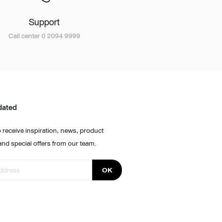
Support
Call center 0 2094 9999
dated
 receive inspiration, news, product
and special offers from our team.
OK