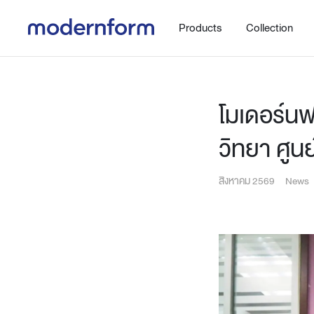
Products
Collection
โมเดอร์นฟ
วิทยา ศู
สิงหาคม 2569
News
Office
Hybrid Space
Steelcase
Orbix
New!
Work.Move.More
Gaming
Ergonomic chair
Workspace
Adjustable desk
Executive
Working accessories
Meeting & Conference