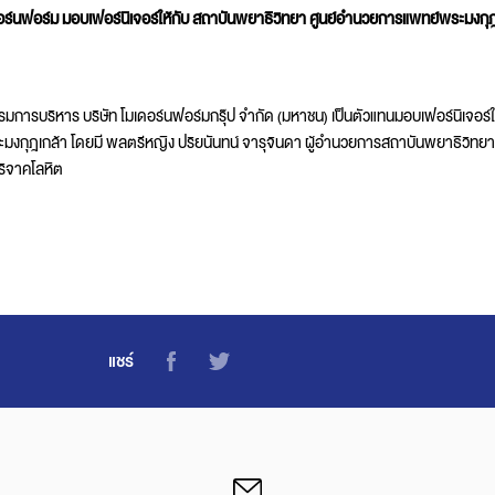
อร์นฟอร์ม มอบเฟอร์นิเจอร์ให้กับ สถาบันพยาธิวิทยา ศูนย์อำนวยการแพทย์พระมงกุฎ
t
รรมการบริหาร บริษัท โมเดอร์นฟอร์มกรุ๊ป จำกัด (มหาชน) เป็นตัวแทนมอบเฟอร์นิเจอร์
งกุฎเกล้า โดยมี พลตรีหญิง ปริยนันทน์ จารุจินดา ผู้อำนวยการสถาบันพยาธิวิทยา 
ริจาคโลหิต
แชร์