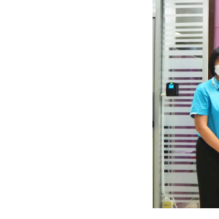
Lounge area
Collaboration space
Storage
Itoki
Ergonomic Recliner
Steelcase
Hardware & Fitting
Higold
Furniture Fitting
Kitchen Tall Unit Basket