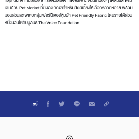
ที่สุด นอกจากนี้ยังมีอาหารสัตว์เลี้ยงจากเจอร์ไฮ & จินนี่ให้น้อง ๆ ได้ลิ้มรส เพิ่ม
เติมด้วย Pet Market ที่มีผลิตภัณฑ์สำหรับสัตว์เลี้ยงให้เลือกหลากหลาย พร้อม
มอบส่วนลดพิเศษกลุ่มเฟอร์นิเจอร์หุ้มผ้า Pet Friendly Fabric โดยรายได้ส่วน
หนึ่งมอบให้กับมูลนิธิ The Voice Foundation
แชร์