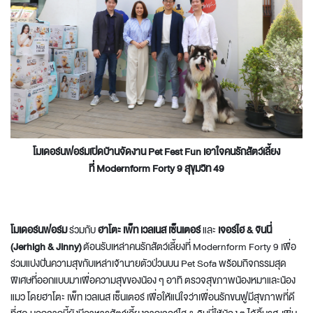
โมเดอร์นฟอร์มเปิดบ้านจัดงาน
Pet Fest Fun เอาใจคนรักสัตว์เลี้ยง
ที่
Modernform Forty 9 สุขุมวิท 49
โมเดอร์นฟอร์ม
ร่วมกับ
ฮาโตะ เพ็ท เวลเนส เซ็นเตอร์
และ
เจอร์ไฮ & จินนี่
(Jerhigh & Jinny)
ต้อนรับเหล่าคนรักสัตว์เลี้ยงที่ Modernform Forty 9 เพื่อ
ร่วมแบ่งปันความสุขกับเหล่าเจ้านายตัวป่วนบน Pet Sofa พร้อมกิจกรรมสุด
พิเศษที่ออกแบบมาเพื่อความสุขของน้อง ๆ อาทิ ตรวจสุขภาพน้องหมาและน้อง
แมว โดยฮาโตะ เพ็ท เวลเนส เซ็นเตอร์ เพื่อให้แน่ใจว่าเพื่อนรักขนฟูมีสุขภาพที่ดี