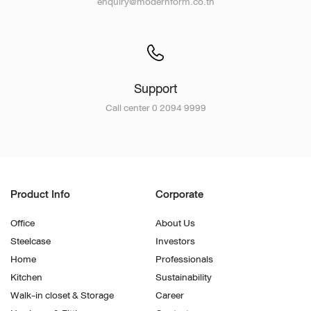
enquiry@modernform.co.th
Support
Call center 0 2094 9999
Product Info
Corporate
Office
About Us
Steelcase
Investors
Home
Professionals
Kitchen
Sustainability
Walk-in closet & Storage
Career