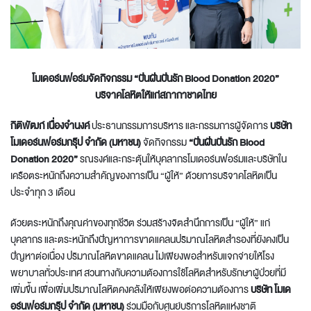
โมเดอร์นฟอร์มจัดกิจกรรม “ปันฝันปันรัก
Blood Donation 2020”
บริจาคโลหิตให้แก่สภากาชาดไทย
กิติพัฒก์ เนื่องจำนงค์
ประธานกรรมการบริหาร และกรรมการผู้จัดการ
บริษัท
โมเดอร์นฟอร์มกรุ๊ป จำกัด (มหาชน)
จัดกิจกรรม
“ปันฝันปันรัก
Blood
Donation 2020”
รณรงค์และกระตุ้นให้บุคลากรโมเดอร์นฟอร์มและบริษัทใน
เครือตระหนักถึงความสำคัญของการเป็น “ผู้ให้” ด้วยการบริจาคโลหิตเป็น
ประจำทุก 3 เดือน
ด้วยตระหนักถึงคุณค่าของทุกชีวิต ร่วมสร้างจิตสำนึกการเป็น “ผู้ให้” แก่
บุคลากร และตระหนักถึงปัญหาการขาดแคลนปริมาณโลหิตสำรองที่ยังคงเป็น
ปัญหาต่อเนื่อง ปริมาณโลหิตขาดแคลน ไม่เพียงพอสำหรับแจกจ่ายให้โรง
พยาบาลทั่วประเทศ สวนทางกับความต้องการใช้โลหิตสำหรับรักษาผู้ป่วยที่มี
เพิ่มขึ้น เพื่อเพิ่มปริมาณโลหิตคงคลังให้เพียงพอต่อความต้องการ
บริษัท โมเด
อร์นฟอร์มกรุ๊ป จำกัด (มหาชน)
ร่วมมือกับศูนย์บริการโลหิตแห่งชาติ